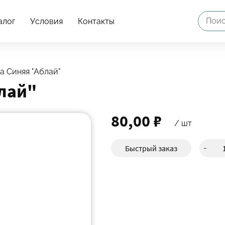
алог
Условия
Контакты
а Синяя "Аблай"
лай"
80,00 ₽
/ шт
Быстрый заказ
-