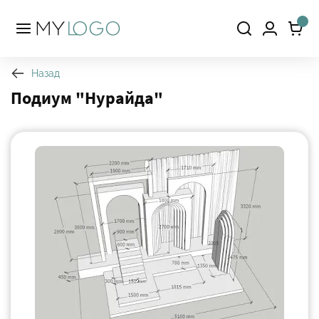
Назад
Подиум "Нурайда"